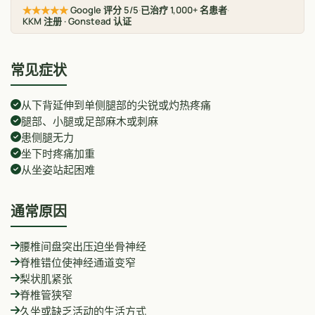
★★★★★
Google 评分 5/5
·
已治疗 1,000+ 名患者
·
KKM 注册 · Gonstead 认证
常见症状
从下背延伸到单侧腿部的尖锐或灼热疼痛
腿部、小腿或足部麻木或刺麻
患侧腿无力
坐下时疼痛加重
从坐姿站起困难
通常原因
腰椎间盘突出压迫坐骨神经
脊椎错位使神经通道变窄
梨状肌紧张
脊椎管狭窄
久坐或缺乏活动的生活方式