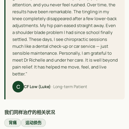
attention, and you never feel rushed. Over time, the
results have been remarkable. The tingling in my
knee completely disappeared after a few lower-back
adjustments. My hip pain eased straight away. Even
a shoulder blade problem I had since school finally
settled. These days, I see chiropractic sessions
much like a dental check-up or car service — just
sensible maintenance. Personally, I am grateful to
meet Dr Richelle and under her care. It is well beyond
pain relief. It has helped me move, feel, and live
better."
C
CF Low (Luke)
· Long-term Patient
我们同样治疗的相关状况
背痛
运动损伤