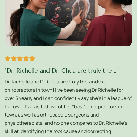
"Dr. Richelle and Dr. Chua are truly the ..."
Dr. Richelle and Dr. Chua are truly the kindest
chiropractors in town! I’ve been seeing Dr Richelle for
over 5 years, and I can confidently say she’s in a league of
her own. I’ve visited five of the “best” chiropractors in
town, as well as orthopaedic surgeons and
physiotherapists, and no one compares to Dr. Richelle’s
skill at identifying the root cause and correcting