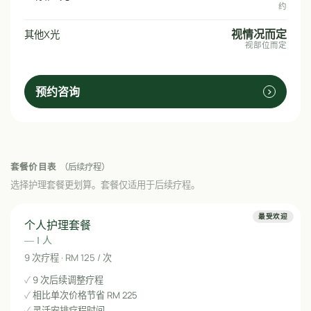
约
视情况而定
其他X光
视部位而定
预约咨询
套餐价目表
（后续疗程）
选择护理套餐更划算。套餐仅适用于后续疗程。
最受欢迎
个人护理套餐
— 1 人
9 次疗程 · RM 125 / 次
9 次后续调整疗程
相比单次价格节省 RM 225
灵活安排疗程时间