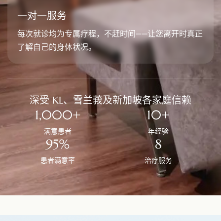
一对一服务
每次就诊均为专属疗程，不赶时间——让您离开时真正
了解自己的身体状况。
深受 KL、雪兰莪及新加坡各家庭信赖
1,000
+
10
+
满意患者
年经验
95
%
8
患者满意率
治疗服务